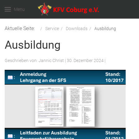
Menu
Aktuelle Seite:
Service
Downloads
Ausbildung
Ausbildung
Geschrieben von:
Jannic Christ
|
30. Dezember 2024
|