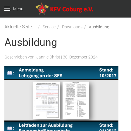
Menu
Aktuelle Seite:
Service
Downloads
Ausbildung
Ausbildung
Geschrieben von:
Jannic Christ
|
30. Dezember 2024
|